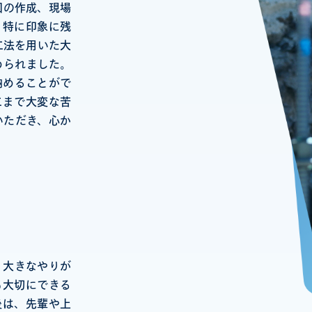
図の作成、現場
。特に印象に残
工法を用いた大
められました。
納めることがで
工まで大変な苦
いただき、心か
、大きなやりが
も大切にできる
後は、先輩や上