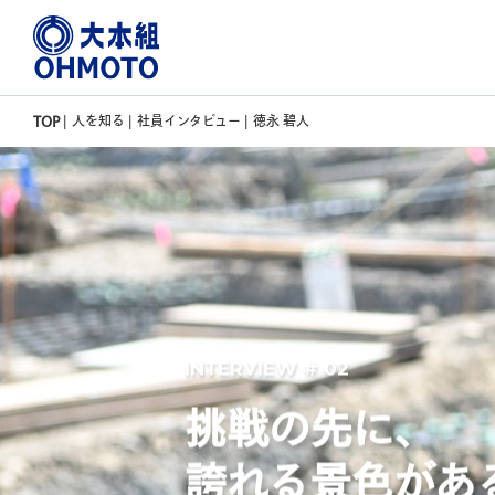
TOP
|
人を知る
|
社員インタビュー
|
徳永 碧人
INTERVIEW # 02
挑戦の先に、
誇れる景色があ