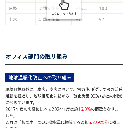
建築
活動実施率
%以上
100
スクロールできます
土木
活動実施率
%以上
97
オフィス部門の取り組み
地球温暖化防止への取り組み
環境目標以外に、本店と支店において、電力使用(グラフ9)の低減
活動を推進し、地球温暖化に繋がる二酸化炭素 (CO₂) 排出の削減
に努めています。
2017年度の実績に比べて2024年度は約
16.0%
の節電となりま
した。
これは「杉の木」のCO₂吸収量に換算すると約
5,279本分
に相当