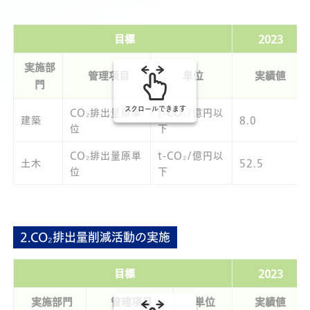
目標
2023
実施部
管理項目
単位
実績値
門
スクロールできます
CO₂排出量原単
t-CO₂/億円以
建築
8.0
位
下
CO₂排出量原単
t-CO₂/億円以
土木
52.5
位
下
2.CO₂排出量削減活動の実施
目標
2023
実施部門
管理項目
単位
実績値