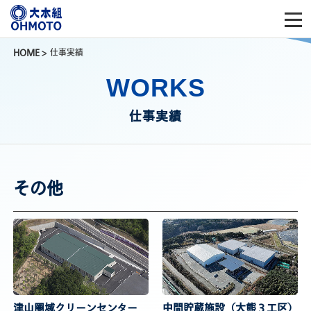
HOME
>
仕事実績
WORKS
仕事実績
その他
津山圏域クリーンセンター
中間貯蔵施設（大熊３工区）