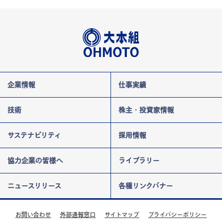
医療・福祉施設
2006年～2010年
関東
宿泊施設
2011年～2015年
中部
文化・教育施設
2016年～2020年
近畿
住宅
2021年～2025年
中国・四国
ダム・河川
九州・沖縄
企業情報
仕事実績
道路
技術
株主・投資家情報
鉄道
港湾・空港
サステナビリティ
採用情報
宅地・公園
協力企業の皆様へ
ライブラリー
エネルギー・上下水道
ニュースリリース
各種リンクバナー
その他
お問い合わせ
外部通報窓口
サイトマップ
プライバシーポリシー