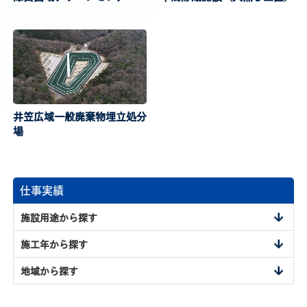
井笠広域一般廃棄物埋立処分
場
仕事実績
施設用途から探す
商業施設
施工年から探す
オフィス
～2000年
地域から探す
生産・物流施設
2001年～2005年
北海道・東北