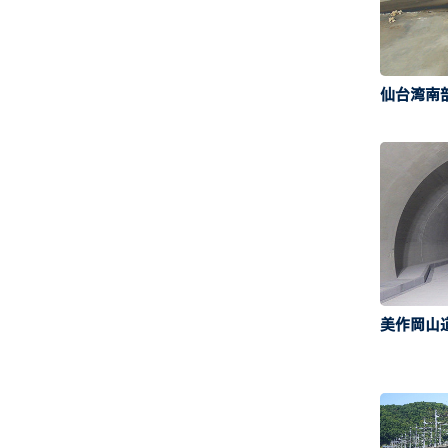
九州・沖縄
道路
鉄道
仙台湾南
港湾・空港
宅地・公園
エネルギー・上下水道
その他
美作岡山