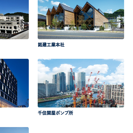
銘建工業本社
千住関屋ポンプ所