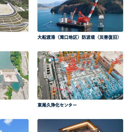
大船渡港（湾口地区）防波堤（災害復旧）
東尾久浄化センター