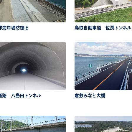
部海岸堤防復旧
鳥取自動車道 佐渕トンネル
道路 八島田トンネル
倉敷みなと大橋