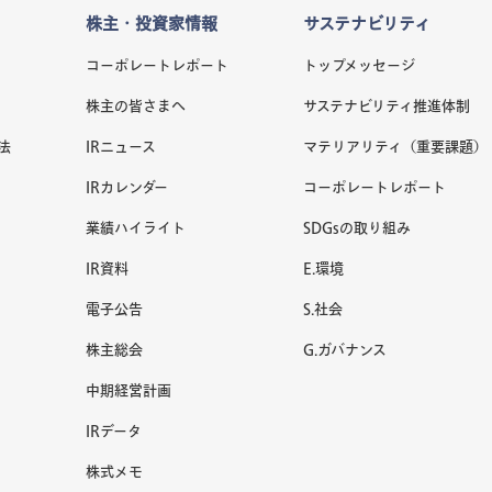
株主・投資家情報
サステナビリティ
コーポレートレポート
トップメッセージ
株主の皆さまへ
サステナビリティ推進体制
法
IRニュース
マテリアリティ（重要課題）
IRカレンダー
コーポレートレポート
業績ハイライト
SDGsの取り組み
IR資料
E.環境
電子公告
S.社会
株主総会
G.ガバナンス
中期経営計画
IRデータ
株式メモ