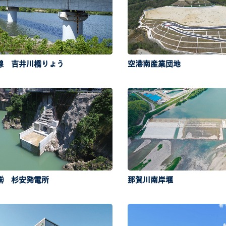
線 吉井川橋りょう
空港南産業団地
㈱ 杉安発電所
那賀川南岸堰