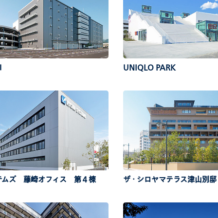
Ⅱ
UNIQLO PARK
テムズ 藤崎オフィス 第４棟
ザ・シロヤマテラス津山別邸