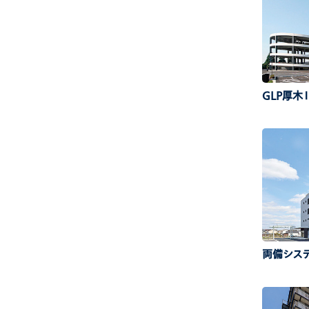
GLP厚木
両備シス