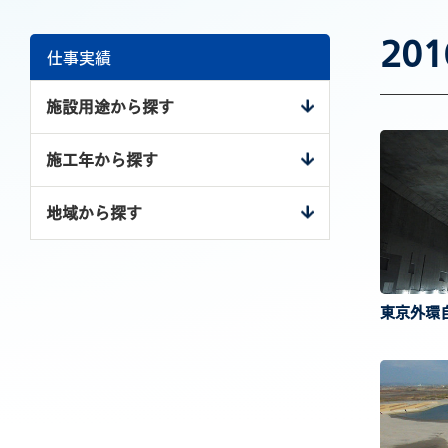
20
仕事実績
施設用途から探す
商業施設
施工年から探す
オフィス
～2000年
地域から探す
生産・物流施設
2001年～2005年
北海道・東北
医療・福祉施設
2006年～2010年
関東
宿泊施設
東京外環
2011年～2015年
中部
文化・教育施設
2016年～2020年
近畿
住宅
2021年～2025年
中国・四国
ダム・河川